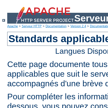
Serveu
Apache
>
Serveur HTTP
>
Documentation
>
Version 2.4
>
Documentati
Standards applicabl
Langues Dispo
Cette page documente tous 
applicables que suit le se
accompagnés d'une brève d
Pour compléter les informati
dessous, vous pouvez consu