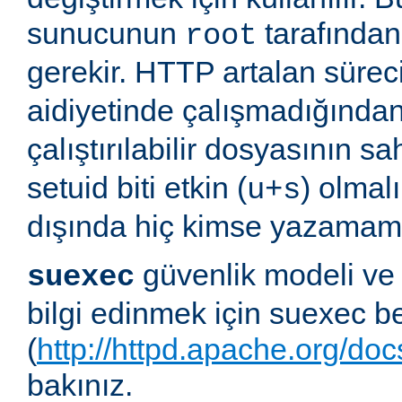
sunucunun
tarafından 
root
gerekir. HTTP artalan süre
aidiyetinde çalışmadığında
çalıştırılabilir dosyasının sa
setuid biti etkin (
) olmal
u+s
dışında hiç kimse yazamama
güvenlik modeli ve
suexec
bilgi edinmek için suexec b
(
http://httpd.apache.org/do
bakınız.