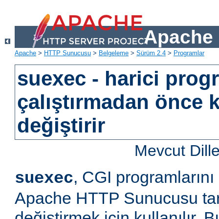
Apache 
Apache
>
HTTP Sunucusu
>
Belgeleme
>
Sürüm 2.4
>
Programlar
suexec - harici prog
çalıştırmadan önce k
değiştirir
Mevcut Dill
, CGI programlarını
suexec
Apache HTTP Sunucusu tara
değiştirmek için kullanılır.