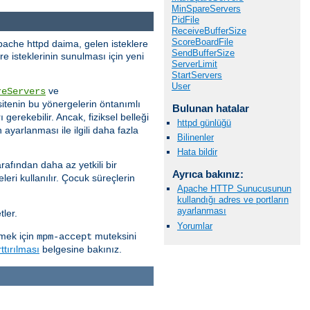
MinSpareServers
PidFile
ReceiveBufferSize
ScoreBoardFile
pache httpd daima, gelen isteklere
SendBufferSize
e isteklerinin sunulması için yeni
ServerLimit
StartServers
User
ve
reServers
itenin bu yönergelerin öntanımlı
Bulunan hatalar
 gerekebilir. Ancak, fiziksel belleği
httpd günlüğü
ayarlanması ile ilgili daha fazla
Bilinenler
Hata bildir
rafından daha az yetkili bir
Ayrıca bakınız:
eri kullanılır. Çocuk süreçlerin
Apache HTTP Sunucusunun
kullandığı adres ve portların
ayarlanması
ler.
Yorumlar
rmek için
muteksini
mpm-accept
ttırılması
belgesine bakınız.