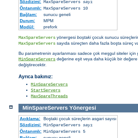
Sözdizimi:
MaxSpareServers
sayı
Öntanımlı:
MaxSpareServers 10
Bağlam:
sunucu geneli
Durum:
MPM
Modül:
prefork
yönergesi
boştaki
çocuk sunucu süreçlerini
MaxSpareServers
sayıda süreçten daha fazla boşta süreç var
MaxSpareServers
Bu parametrenin ayarlanması sadece çok meşgul siteler için ge
değerine eşit veya daha küçük bir değer
MinSpareServers
değiştirecektir.
Ayrıca bakınız:
MinSpareServers
StartServers
MaxSpareThreads
MinSpareServers
Yönergesi
Açıklama:
Boştaki çocuk süreçlerin asgari sayısı
Sözdizimi:
MinSpareServers
sayı
Öntanımlı:
MinSpareServers 5
Bağlam:
sunucu geneli