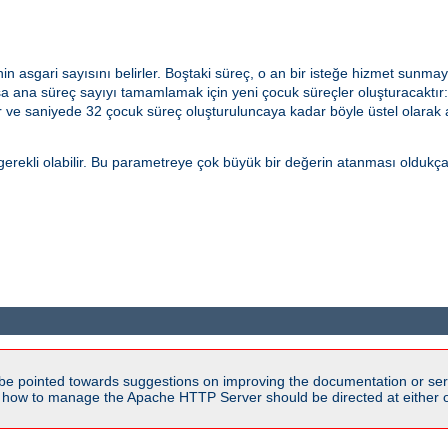
n asgari sayısını belirler. Boştaki süreç, o an bir isteğe hizmet sunmay
ana süreç sayıyı tamamlamak için yeni çocuk süreçler oluşturacaktır: B
ur ve saniyede 32 çocuk süreç oluşturuluncaya kadar böyle üstel olarak a
rekli olabilir. Bu parametreye çok büyük bir değerin atanması oldukça kö
be pointed towards suggestions on improving the documentation or ser
n how to manage the Apache HTTP Server should be directed at either ou