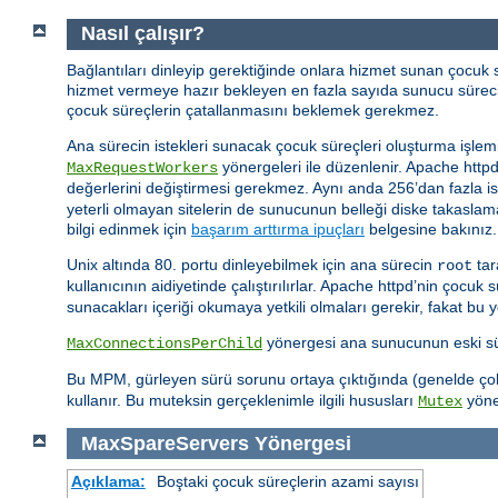
Nasıl çalışır?
Bağlantıları dinleyip gerektiğinde onlara hizmet sunan çocuk
hizmet vermeye hazır bekleyen en fazla sayıda sunucu sürec
çocuk süreçlerin çatallanmasını beklemek gerekmez.
Ana sürecin istekleri sunacak çocuk süreçleri oluşturma işlemi
yönergeleri ile düzenlenir. Apache http
MaxRequestWorkers
değerlerini değiştirmesi gerekmez. Aynı anda 256’dan fazla i
yeterli olmayan sitelerin de sunucunun belleği diske takaslama
bilgi edinmek için
başarım arttırma ipuçları
belgesine bakınız.
Unix altında 80. portu dinleyebilmek için ana sürecin
tar
root
kullanıcının aidiyetinde çalıştırılırlar. Apache httpd’nin çocuk 
sunacakları içeriği okumaya yetkili olmaları gerekir, fakat bu 
yönergesi ana sunucunun eski süre
MaxConnectionsPerChild
Bu MPM, gürleyen sürü sorunu ortaya çıktığında (genelde çok s
kullanır. Bu muteksin gerçeklenimle ilgili hususları
yöner
Mutex
MaxSpareServers
Yönergesi
Açıklama:
Boştaki çocuk süreçlerin azami sayısı