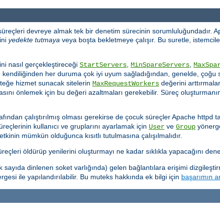
 süreçleri devreye almak tek bir denetim sürecinin sorumluluğundadır. A
ini
yedekte tutmaya
veya boşta bekletmeye çalışır. Bu suretle, istemciler
ni nasıl gerçekleştireceği
,
,
StartServers
MinSpareServers
MaxSpa
d kendiliğinden her duruma çok iyi uyum sağladığından, genelde, çoğu s
steğe hizmet sunacak sitelerin
değerini arttırmaları
MaxRequestWorkers
sını önlemek için bu değeri azaltmaları gerekebilir. Süreç oluşturmanın 
afından çalıştırılmış olması gerekirse de çocuk süreçler Apache httpd ta
süreçlerinin kullanıcı ve gruplarını ayarlamak için
ve
yönergel
User
Group
yetkinin mümkün olduğunca kısıtlı tutulmasına çalışılmalıdır.
çleri öldürüp yenilerini oluşturmayı ne kadar sıklıkla yapacağını denet
ayıda dinlenen soket varlığında) gelen bağlantılara erişimi dizgileşti
gesi ile yapılandırılabilir. Bu muteks hakkında ek bilgi için
başarımın ar