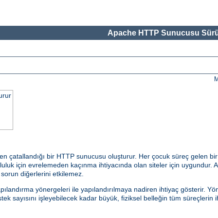
Apache HTTP Sunucusu Sürü
M
urur
en çatallandığı bir HTTP sunucusu oluşturur. Her çocuk süreç gelen bir
uk için evrelemeden kaçınma ihtiyacında olan siteler için uygundur. Ayr
r sorun diğerlerini etkilemez.
andırma yönergeleri ile yapılandırılmaya nadiren ihtiyaç gösterir. Yön
k sayısını işleyebilecek kadar büyük, fiziksel belleğin tüm süreçlerin i