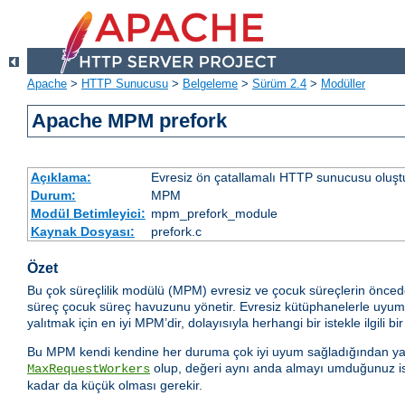
Apache
>
HTTP Sunucusu
>
Belgeleme
>
Sürüm 2.4
>
Modüller
Apache MPM prefork
Açıklama:
Evresiz ön çatallamalı HTTP sunucusu oluşt
Durum:
MPM
Modül Betimleyici:
mpm_prefork_module
Kaynak Dosyası:
prefork.c
Özet
Bu çok süreçlilik modülü (MPM) evresiz ve çocuk süreçlerin önced
süreç çocuk süreç havuzunu yönetir. Evresiz kütüphanelerle uyumlul
yalıtmak için en iyi MPM’dir, dolayısıyla herhangi bir istekle ilgili bi
Bu MPM kendi kendine her duruma çok iyi uyum sağladığından yapıl
olup, değeri aynı anda almayı umduğunuz iste
MaxRequestWorkers
kadar da küçük olması gerekir.