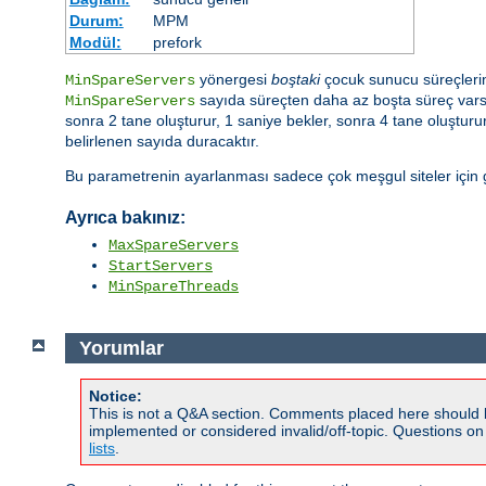
Durum:
MPM
Modül:
prefork
yönergesi
boştaki
çocuk sunucu süreçlerini
MinSpareServers
sayıda süreçten daha az boşta süreç varsa 
MinSpareServers
sonra 2 tane oluşturur, 1 saniye bekler, sonra 4 tane oluştur
belirlenen sayıda duracaktır.
Bu parametrenin ayarlanması sadece çok meşgul siteler için ge
Ayrıca bakınız:
MaxSpareServers
StartServers
MinSpareThreads
Yorumlar
Notice:
This is not a Q&A section. Comments placed here should 
implemented or considered invalid/off-topic. Questions o
lists
.