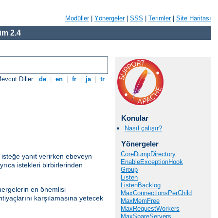
Modüller
|
Yönergeler
|
SSS
|
Terimler
|
Site Haritası
m 2.4
evcut Diller:
de
|
en
|
fr
|
ja
|
tr
Konular
Nasıl çalışır?
Yönergeler
CoreDumpDirectory
 isteğe yanıt verirken ebeveyn
EnableExceptionHook
ıca istekleri birbirlerinden
Group
Listen
ListenBacklog
ergelerin en önemlisi
MaxConnectionsPerChild
htiyaçlarını karşılamasına yetecek
MaxMemFree
MaxRequestWorkers
MaxSpareServers