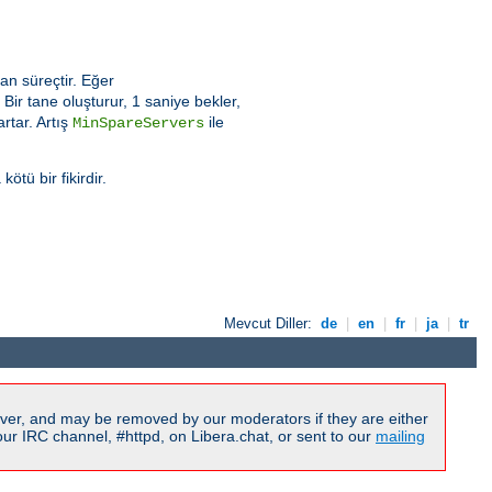
an süreçtir. Eğer
ir tane oluşturur, 1 saniye bekler,
rtar. Artış
ile
MinSpareServers
tü bir fikirdir.
Mevcut Diller:
de
|
en
|
fr
|
ja
|
tr
ver, and may be removed by our moderators if they are either
r IRC channel, #httpd, on Libera.chat, or sent to our
mailing