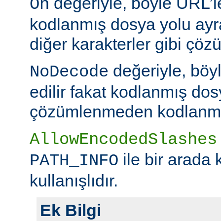
değeriyle, böyle URL’le
On
kodlanmış dosya yolu ayr
diğer karakterler gibi çöz
değeriyle, böy
NoDecode
edilir fakat kodlanmış dos
çözümlenmeden kodlanmış 
AllowEncodedSlashes
ile bir arada 
PATH_INFO
kullanışlıdır.
Ek Bilgi