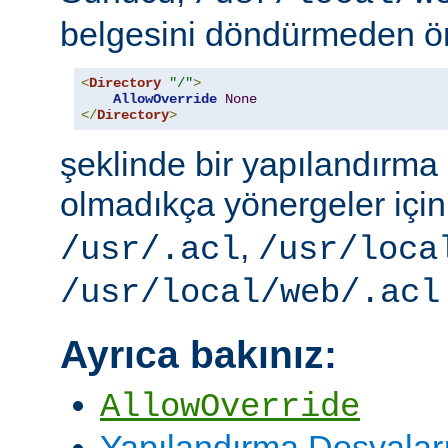
belgesini döndürmeden ö
<
Directory
"/"
>
AllowOverride
None
</
Directory
>
şeklinde bir yapılandırma i
olmadıkça yönergeler içi
,
/usr/.acl
/usr/loca
/usr/local/web/.acl
Ayrıca bakınız:
AllowOverride
Yapılandırma Dosyalar