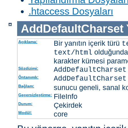
.htaccess Dosyaları
AddDefaultCharset
Bir yanıtın içerik türü
Açıklama:
t
olduğunda 
text/html
karakter kümesi paramet
AddDefaultCharset
Sözdizimi:
AddDefaultCharset
Öntanımlı:
sunucu geneli, sanal ko
Bağlam:
FileInfo
Geçersizleştirme:
Çekirdek
Durum:
core
Modül: