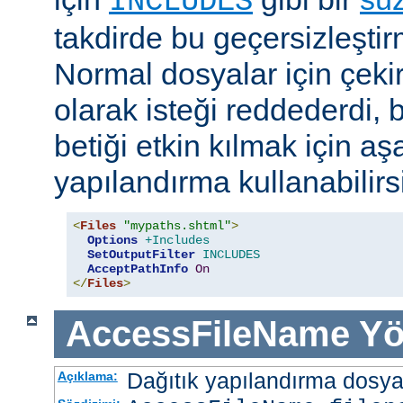
INCLUDES
takdirde bu geçersizleştir
Normal dosyalar için çek
olarak isteği reddederdi, 
betiği etkin kılmak için aş
yapılandırma kullanabilirs
<
Files
"mypaths.shtml"
>
Options
+Includes
SetOutputFilter
INCLUDES
AcceptPathInfo
On
</
Files
>
AccessFileName
Yö
Dağıtık yapılandırma dosyası
Açıklama: