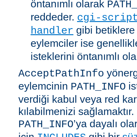
öntanımlı olarak
PATH
reddeder.
cgi-scrip
gibi betikler
handler
eylemciler ise genellik
isteklerini öntanımlı ol
yönerge
AcceptPathInfo
eylemcinin
is
PATH_INFO
verdiği kabul veya red kar
kılabilmenizi sağlamaktır.
’ya dayalı ola
PATH_INFO
için
gibi bir
sü