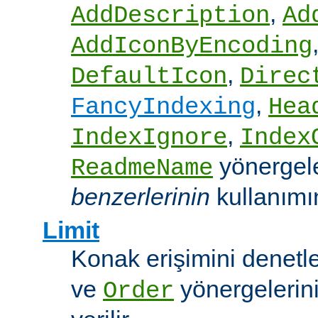
,
AddDescription
Ad
AddIconByEncoding
,
DefaultIcon
Direc
,
FancyIndexing
Hea
,
IndexIgnore
Index
yönergel
ReadmeName
benzerlerinin
kullanımına
Limit
Konak erişimini denet
ve
yönergelerini
Order