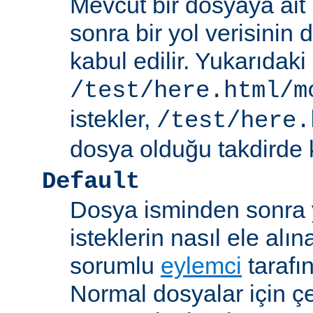
Mevcut bir dosyaya ait
sonra bir yol verisinin de
kabul edilir. Yukarıdaki
/test/here.html/m
istekler,
/test/here.
dosya olduğu takdirde k
Default
Dosya isminden sonra yo
isteklerin nasıl ele alı
sorumlu
eylemci
tarafı
Normal dosyalar için ç