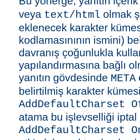
Bu yönerge, yanıtın içerik
veya
olmak şa
text/html
eklenecek karakter kümesi
kodlamasınının ismini) beli
davranış çoğunlukla kulla
yapılandırmasına bağlı olm
yanıtın gövdesinde
META
belirtilmiş karakter kümesi
AddDefaultCharset O
atama bu işlevselliği iptal
AddDefaultCharset O