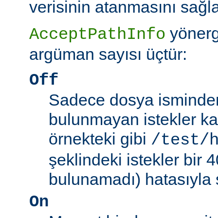
verisinin atanmasını sağla
yönerg
AcceptPathInfo
argüman sayısı üçtür:
Off
Sadece dosya isminden 
bulunmayan istekler kab
örnekteki gibi
/test/
şeklindeki istekler bir
bulunamadı) hatasıyla 
On