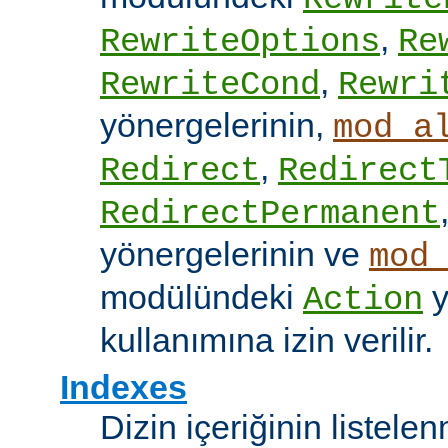
,
RewriteOptions
Re
,
RewriteCond
Rewri
yönergelerinin,
mod_a
,
Redirect
Redirect
RedirectPermanent
yönergelerinin ve
mod
modülündeki
y
Action
kullanımına izin verilir.
Indexes
Dizin içeriğinin listel