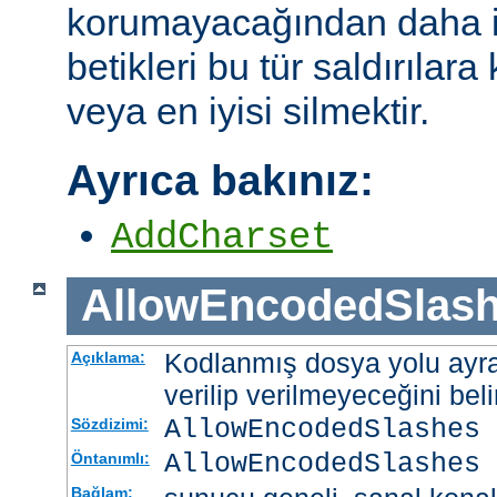
korumayacağından daha i
betikleri bu tür saldırılar
veya en iyisi silmektir.
Ayrıca bakınız:
AddCharset
AllowEncodedSlas
Kodlanmış dosya yolu ayrac
Açıklama:
verilip verilmeyeceğini belir
AllowEncodedSlashes 
Sözdizimi:
AllowEncodedSlashes 
Öntanımlı:
Bağlam: