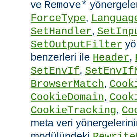
ve
yönergele
Remove*
,
ForceType
Languag
,
SetHandler
SetInp
yön
SetOutputFilter
benzerleri ile
,
Header
,
SetEnvIf
SetEnvIf
,
BrowserMatch
Cook
,
CookieDomain
Cook
,
CookieTracking
Co
meta veri yönergelerin
modülündeki
Rewrite