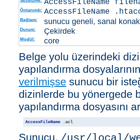
AccessFileName
filen
Sözdizimi:
AccessFileName .htac
Öntanımlı:
sunucu geneli, sanal konak
Bağlam:
Çekirdek
Durum:
core
Modül:
Belge yolu üzerindeki dizi
yapılandırma dosyalarını
verilmişse
sunucu bir iste
dizinlerde bu yönergede be
yapılandırma dosyasını ar
AccessFileName
.
acl
Sunucu,
/usr/local/w