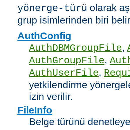
olarak aş
yönerge-türü
grup isimlerinden biri belirt
AuthConfig
,
AuthDBMGroupFile
,
AuthGroupFile
Aut
,
AuthUserFile
Requ
yetkilendirme yönergele
izin verilir.
FileInfo
Belge türünü denetley