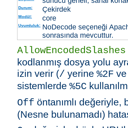
sunucu geneli, sanal kona
Çekirdek
Durum:
core
Modül:
NoDecode seçeneği Apache
Uyumluluk:
sonrasında mevcuttur.
AllowEncodedSlashes
kodlanmış dosya yolu ayr
izin verir (
yerine
ve
/
%2F
sistemlerde
kullanılm
%5C
öntanımlı değeriyle, 
Off
(Nesne bulunamadı) hatası