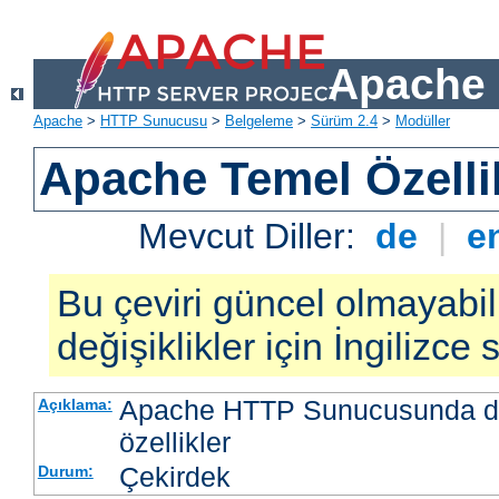
Apache 
Apache
>
HTTP Sunucusu
>
Belgeleme
>
Sürüm 2.4
>
Modüller
Apache Temel Özellik
Mevcut Diller:
de
|
e
Bu çeviri güncel olmayabil
değişiklikler için İngilizce
Apache HTTP Sunucusunda da
Açıklama:
özellikler
Çekirdek
Durum: