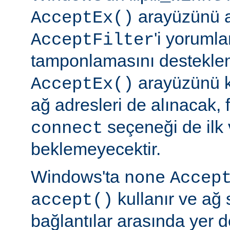
arayüzünü a
AcceptEx()
'i yorumla
AcceptFilter
tamponlamasını destekl
arayüzünü k
AcceptEx()
ağ adresleri de alınacak, 
seçeneği de ilk 
connect
beklemeyecektir.
Windows'ta
none
Accep
kullanır ve ağ 
accept()
bağlantılar arasında yer 