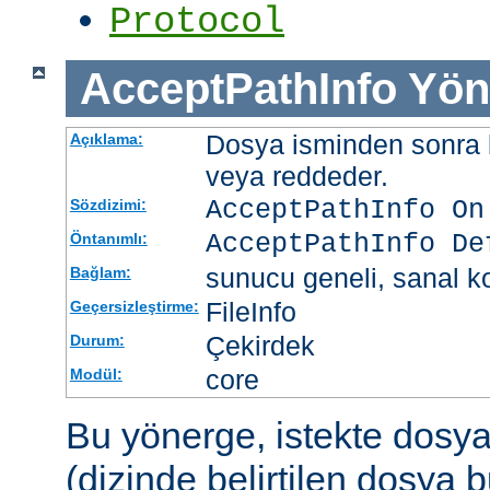
Protocol
AcceptPathInfo
Yön
Dosya isminden sonra be
Açıklama:
veya reddeder.
AcceptPathInfo On
Sözdizimi:
AcceptPathInfo De
Öntanımlı:
sunucu geneli, sanal ko
Bağlam:
FileInfo
Geçersizleştirme:
Çekirdek
Durum:
core
Modül:
Bu yönerge, istekte dosy
(dizinde belirtilen dosya 