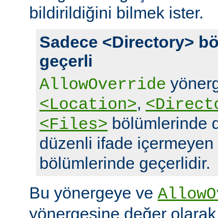
bildirildiğini bilmek ister.
Sadece <Directory> bö
geçerli
yönerg
AllowOverride
,
<Location>
<Direct
bölümlerinde d
<Files>
düzenli ifade içermeyen
bölümlerinde geçerlidir.
Bu yönergeye ve
AllowO
yönergesine değer olara