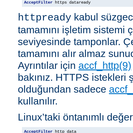
AcceptFilter
 https dataready
kabul süzgeci
httpready
tamamını işletim sistemi ç
seviyesinde tamponlar. Çe
tamamını alır almaz sunu
Ayrıntılar için
accf_http(9)
bakınız. HTTPS istekleri ş
olduğundan sadece
accf_
kullanılır.
Linux’taki öntanımlı değer
AcceptFilter