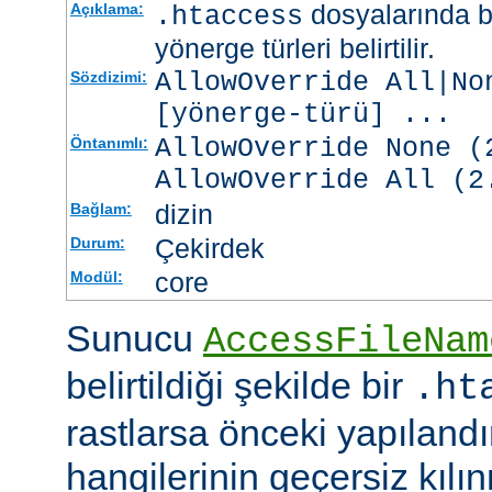
dosyalarında b
Açıklama:
.htaccess
yönerge türleri belirtilir.
AllowOverride All|No
Sözdizimi:
[
yönerge-türü
] ...
AllowOverride None (
Öntanımlı:
AllowOverride All (2
dizin
Bağlam:
Çekirdek
Durum:
core
Modül:
Sunucu
AccessFileNam
belirtildiği şekilde bir
.ht
rastlarsa önceki yapıland
hangilerinin geçersiz kıl