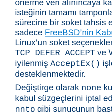
önerme veri alınıncaya 
isteğinin tamamı tampon
sürecine bir soket tahsis 
sadece
FreeBSD’nin Kabu
Linux’un soket seçenekle
ve 
TCP_DEFER_ACCEPT
iyilenmiş
işl
AcceptEx()
desteklenmektedir.
Değiştirge olarak
ku
none
kabul süzgeçlerini iptal e
gibi sunucunun başta
nntp