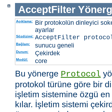
AcceptFilter
Yönerg
Bir protokolün dinleyici soke
Açıklama:
ayarlar
AcceptFilter
protoco
Sözdizimi:
sunucu geneli
Bağlam:
Çekirdek
Durum:
core
Modül:
Bu yönerge
yö
Protocol
protokol türüne göre bir d
işletim sistemine özgü en 
kılar. İşletim sistemi çekir