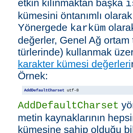
etkin kılınmaktan başka
i
kümesini öntanımlı olarak 
Yönergede
olarak
karküm
değerler, Genel Ağ ortam 
türlerinde) kullanmak üze
karakter kümesi değerleri
Örnek:
AddDefaultCharset
 utf-8
yö
AddDefaultCharset
metin kaynaklarının hepsi
kümesine sahip olduğu bil