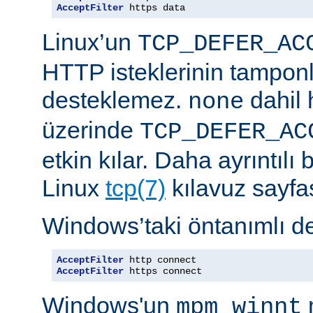
AcceptFilter
 https data
Linux’un
TCP_DEFER_AC
HTTP isteklerinin tampon
desteklemez.
dahil 
none
üzerinde
TCP_DEFER_AC
etkin kılar. Daha ayrıntılı 
Linux
tcp(7)
kılavuz sayfa
Windows’taki öntanımlı de
AcceptFilter
AcceptFilter
 https connect
Windows'un
mpm_winnt