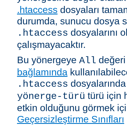
.htaccess
dosyaları tamam
durumda, sunucu dosya si
dosyalarını 
.htaccess
çalışmayacaktır.
Bu yönergeye
değeri 
All
bağlamında
kullanılabile
dosyalarında i
.htaccess
türü için
yönerge-türü
etkin olduğunu görmek iç
Geçersizleştirme Sınıfları