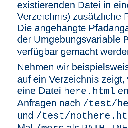
existierenden Datei in ei
Verzeichnis) zusätzliche
Die angehängte Pfadanga
der Umgebungsvariable
verfügbar gemacht werde
Nehmen wir beispielswei
auf ein Verzeichnis zeigt,
eine Datei
en
here.html
Anfragen nach
/test/h
und
/test/nothere.ht
Mal
als