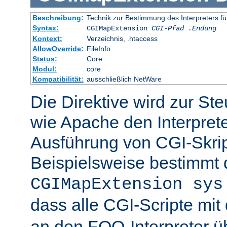
Beschreibung:
Technik zur Bestimmung des Interpreters fü
Syntax:
CGIMapExtension
CGI-Pfad
.Endung
Kontext:
Verzeichnis, .htaccess
AllowOverride:
FileInfo
Status:
Core
Modul:
core
Kompatibilität:
ausschließlich NetWare
Die Direktive wird zur St
wie Apache den Interpreter
Ausführung von CGI-Skrip
Beispielsweise bestimmt
CGIMapExtension sys
dass alle CGI-Scripte mi
an den FOO-Interpreter 