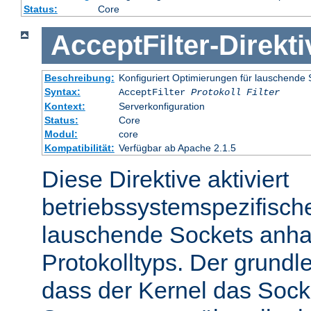
Status:
Core
AcceptFilter
-
Direkti
Beschreibung:
Konfiguriert Optimierungen für lauschende 
Syntax:
AcceptFilter
Protokoll
Filter
Kontext:
Serverkonfiguration
Status:
Core
Modul:
core
Kompatibilität:
Verfügbar ab Apache 2.1.5
Diese Direktive aktiviert
betriebssystemspezifisch
lauschende Sockets anh
Protokolltyps. Der grundl
dass der Kernel das Sock