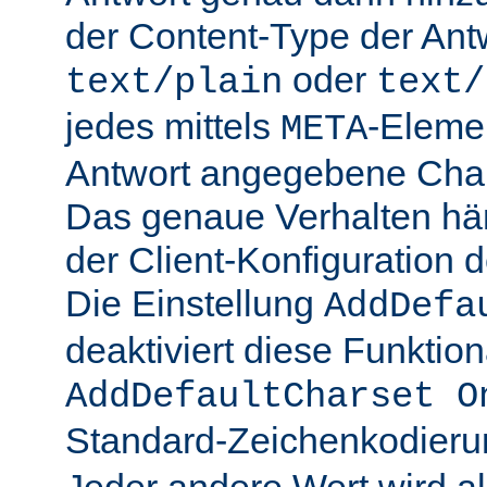
der Content-Type der Ant
oder
text/plain
text/
jedes mittels
-Elemen
META
Antwort angegebene Char
Das genaue Verhalten hän
der Client-Konfiguration 
Die Einstellung
AddDefa
deaktiviert diese Funktiona
AddDefaultCharset O
Standard-Zeichenkodier