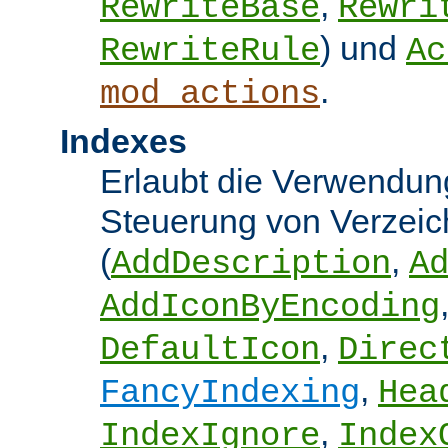
,
RewriteBase
Rewri
) und
RewriteRule
Ac
.
mod_actions
Indexes
Erlaubt die Verwendung
Steuerung von Verzeic
(
,
AddDescription
A
AddIconByEncoding
,
DefaultIcon
Direc
,
FancyIndexing
Hea
,
IndexIgnore
Index