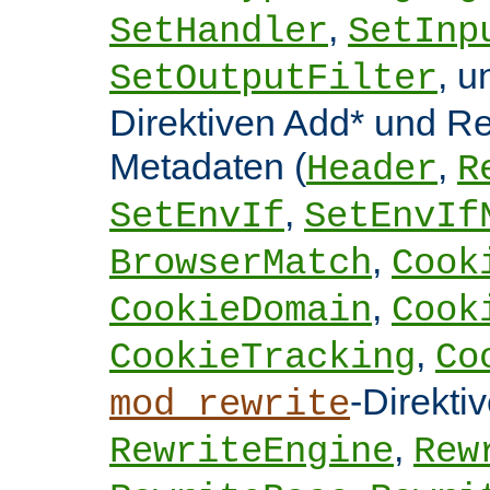
,
SetHandler
SetInp
, 
SetOutputFilter
Direktiven Add* und 
Metadaten (
,
Header
R
,
SetEnvIf
SetEnvIf
,
BrowserMatch
Cook
,
CookieDomain
Cook
,
CookieTracking
Co
-Direkti
mod_rewrite
,
RewriteEngine
Rew