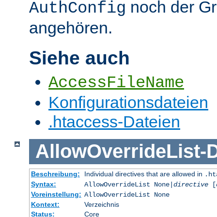
noch der G
AuthConfig
angehören.
Siehe auch
AccessFileName
Konfigurationsdateien
.htaccess-Dateien
AllowOverrideList
-
D
Beschreibung:
Individual directives that are allowed in
.ht
Syntax:
AllowOverrideList None|
directive
[
Voreinstellung:
AllowOverrideList None
Kontext:
Verzeichnis
Status:
Core