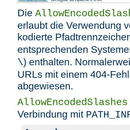
Die
AllowEncodedSlas
erlaubt die Verwendung 
kodierte Pfadtrennzeichen
entsprechenden Systemen
) enthalten. Normalerwe
\
URLs mit einem 404-Fehle
abgewiesen.
AllowEncodedSlashes
Verbindung mit
PATH_IN