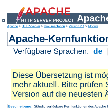
Apache
Apache
>
HTTP-Server
>
Dokumentation
>
Version 2.4
>
Module
Apache-Kernfunktio
Verfügbare Sprachen:
de
Diese Übersetzung ist mög
mehr aktuell. Bitte prüfen 
Version auf die neuesten
Beschreibung:
Ständig verfügbare Kernfunktionen des Apache