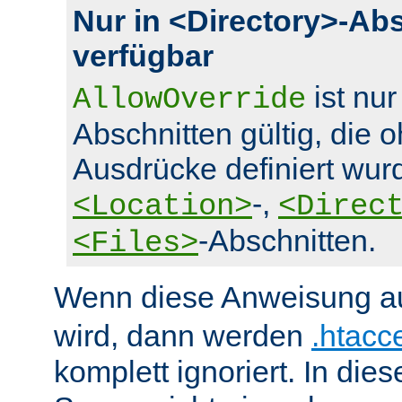
Nur in <Directory>-Ab
verfügbar
ist nur
AllowOverride
Abschnitten gültig, die 
Ausdrücke definiert wurd
-,
<Location>
<Direc
-Abschnitten.
<Files>
Wenn diese Anweisung a
wird, dann werden
.htacc
komplett ignoriert. In die