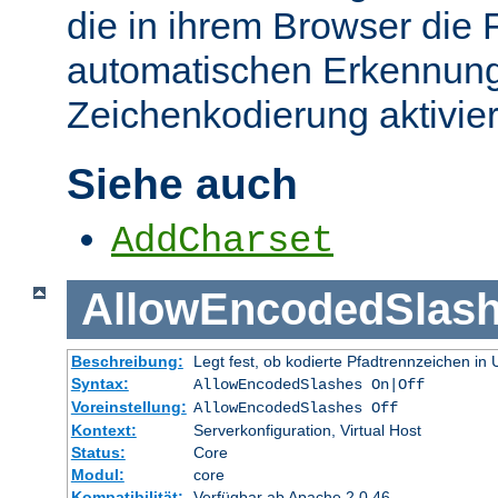
die in ihrem Browser die 
automatischen Erkennung
Zeichenkodierung aktivier
Siehe auch
AddCharset
AllowEncodedSlas
Beschreibung:
Legt fest, ob kodierte Pfadtrennzeichen i
Syntax:
AllowEncodedSlashes On|Off
Voreinstellung:
AllowEncodedSlashes Off
Kontext:
Serverkonfiguration, Virtual Host
Status:
Core
Modul:
core
Kompatibilität:
Verfügbar ab Apache 2.0.46