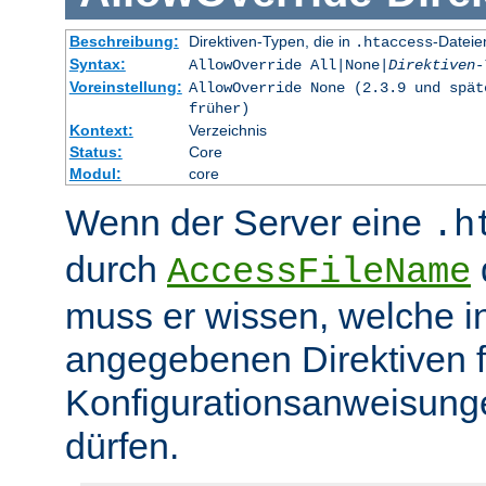
Beschreibung:
Direktiven-Typen, die in
-Dateie
.htaccess
Syntax:
AllowOverride All|None|
Direktiven-
Voreinstellung:
AllowOverride None (2.3.9 und spät
früher)
Kontext:
Verzeichnis
Status:
Core
Modul:
core
Wenn der Server eine
.h
durch
d
AccessFileName
muss er wissen, welche in
angegebenen Direktiven 
Konfigurationsanweisung
dürfen.