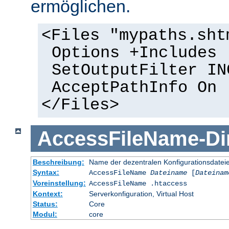
ermöglichen.
<Files "mypaths.sht
Options +Includes
SetOutputFilter IN
AcceptPathInfo On
</Files>
AccessFileName
-
Di
Beschreibung:
Name der dezentralen Konfigurationsdatei
Syntax:
AccessFileName
Dateiname
[
Dateinam
Voreinstellung:
AccessFileName .htaccess
Kontext:
Serverkonfiguration, Virtual Host
Status:
Core
Modul:
core