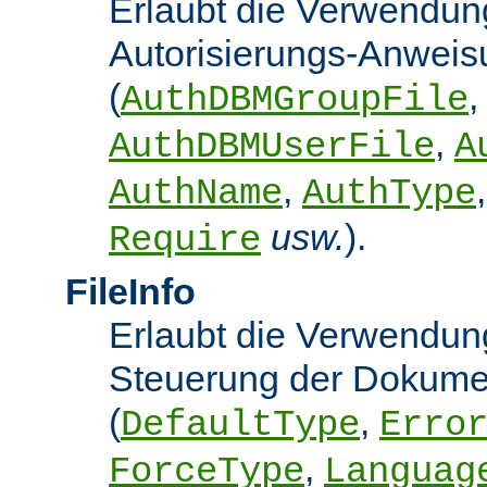
Erlaubt die Verwendun
Autorisierungs-Anwei
(
,
AuthDBMGroupFile
,
AuthDBMUserFile
A
,
AuthName
AuthType
usw.
).
Require
FileInfo
Erlaubt die Verwendung
Steuerung der Dokume
(
,
DefaultType
Erro
,
ForceType
Languag