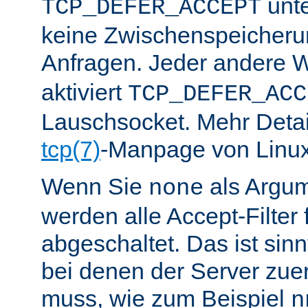
unte
TCP_DEFER_ACCEPT
keine Zwischenspeicher
Anfragen. Jeder andere W
aktiviert
TCP_DEFER_ACC
Lauschsocket. Mehr Detail
tcp(7)
-Manpage von Linux
Wenn Sie
als Argu
none
werden alle Accept-Filter 
abgeschaltet. Das ist sinnv
bei denen der Server zue
muss, wie zum Beispiel
n