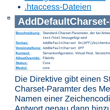
.htaccess-Dateien
AddDefaultCharset
-
Beschreibung:
Standard-Charset-Parameter, der bei Ant
hinzugefügt wird
text/html
Syntax:
AddDefaultCharset On|Off|
Zeichenko
Voreinstellung:
AddDefaultCharset Off
Kontext:
Serverkonfiguration, Virtual Host, Verzeichn
AllowOverride:
FileInfo
Status:
Core
Modul:
core
Die Direktive gibt einen 
Charset-Paramter des Me
Namen einer Zeichencodie
Antwort genau dann hinzu