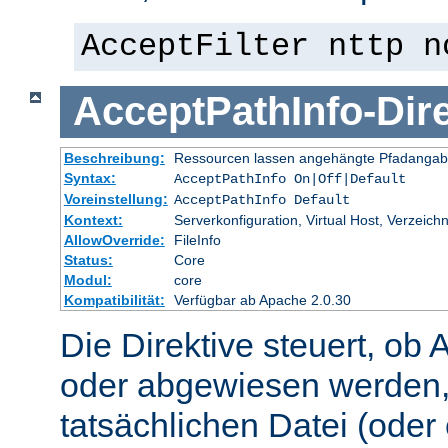
AcceptFilter nttp n
AcceptPathInfo
-
Dir
Beschreibung:
Ressourcen lassen angehängte Pfadangab
Syntax:
AcceptPathInfo On|Off|Default
Voreinstellung:
AcceptPathInfo Default
Kontext:
Serverkonfiguration, Virtual Host, Verzeichn
AllowOverride:
FileInfo
Status:
Core
Modul:
core
Kompatibilität:
Verfügbar ab Apache 2.0.30
Die Direktive steuert, ob 
oder abgewiesen werden,
tatsächlichen Datei (oder 