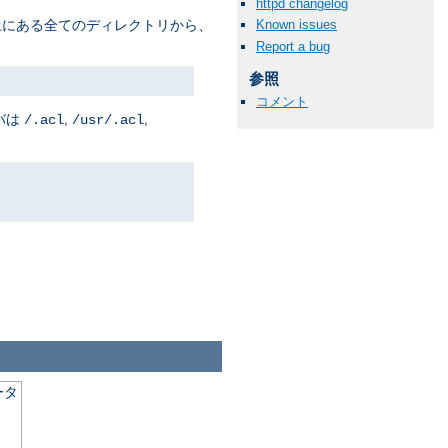
httpd changelog
Known issues
上にある全てのディレクトリから、
Report a bug
参照
コメント
バは
,
,
/.acl
/usr/.acl
ータ