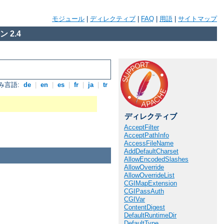
モジュール
|
ディレクティブ
|
FAQ
|
用語
|
サイトマップ
 2.4
み言語:
de
|
en
|
es
|
fr
|
ja
|
tr
ディレクティブ
AcceptFilter
AcceptPathInfo
AccessFileName
AddDefaultCharset
AllowEncodedSlashes
AllowOverride
AllowOverrideList
CGIMapExtension
CGIPassAuth
CGIVar
ContentDigest
DefaultRuntimeDir
DefaultType