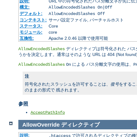
説明:
URL 中の符号化されたパス分離文字が先に
構文:
AllowEncodedSlashes On|Off
デフォルト:
AllowEncodedSlashes Off
コンテキスト:
サーバ設定ファイル, バーチャルホスト
ステータス:
Core
モジュール:
core
互換性:
Apache 2.0.46 以降で使用可能
ディレクティブは符号化された パス分
AllowEncodedSlashes
うかを決定します。通常はそのような URL は 404 (Not fou
による パス分離文字の使用は、
AllowEncodedSlashes
On
P
注
符号化されたスラッシュを許可することは、
復号
をするこ
のままの形式で 残されます。
参照
AcceptPathInfo
AllowOverride
ディレクティブ
説明:
で許可されるディレクティブの種
.htaccess