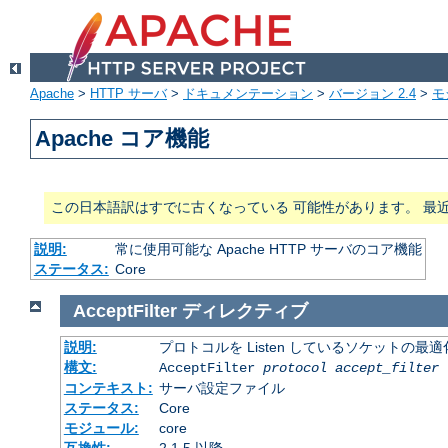
Apache
>
HTTP サーバ
>
ドキュメンテーション
>
バージョン 2.4
>
モ
Apache コア機能
この日本語訳はすでに古くなっている 可能性があります。 最
説明:
常に使用可能な Apache HTTP サーバのコア機能
ステータス:
Core
AcceptFilter
ディレクティブ
説明:
プロトコルを Listen しているソケットの最
構文:
AcceptFilter
protocol
accept_filter
コンテキスト:
サーバ設定ファイル
ステータス:
Core
モジュール:
core
互換性:
2.1.5 以降