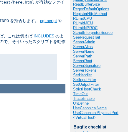
が有効なファイ
/test/here.html
ReadBufferSize
RegexDefaultOptions
RegisterHttpMethod
RLimitCPU
を拒否します。
cgi-script
や
INFO
RLimitMEM
RLimitNPROC
ScriptInterpreterSource
えば、これは例えば
INCLUDES
のよ
SeeRequestTail
るので、そういったスクリプトを動作
ServerAdmin
ServerAlias
ServerName
ServerPath
ServerRoot
ServerSignature
ServerTokens
SetHandler
SetInputFilter
SetOutputFilter
StrictHostCheck
TimeOut
TraceEnable
UnDefine
UseCanonicalName
UseCanonicalPhysicalPort
<VirtualHost>
Bugfix checklist