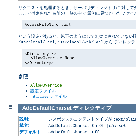
リクエストを処理するとき、サーバはディレクトリに 対して
ここで指定された名前の一覧の中で 最初に見つかったファイ
AccessFileName .acl
という設定があると、以下のようにして無効にされていない限
,
から ディレク
/usr/local/.acl
/usr/local/web/.acl
<Directory />
AllowOverride None
</Directory>
参照
AllowOverride
設定ファイル
.htaccess ファイル
AddDefaultCharset
ディレクティブ
説明:
レスポンスのコンテントタイプが
text/plai
構文:
AddDefaultCharset On|Off|
charset
デフォルト:
AddDefaultCharset Off