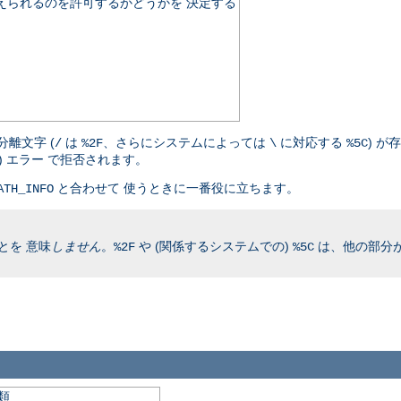
伝えられるのを許可するかどうかを 決定する
離文字 (
は
、さらにシステムによっては
に対応する
) が
/
%2F
\
%5C
nd) エラー で拒否されます。
と合わせて 使うときに一番役に立ちます。
ATH_INFO
とを 意味
しません
。
や (関係するシステムでの)
は、他の部分が
%2F
%5C
類