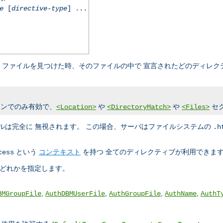
e
[
directive-type
] ...
ファイルを見つけた時、そのファイルの中で 宣言されたどのディレク
ンでのみ有効で、
や
や
セ
<Location>
<DirectoryMatch>
<Files>
ルは完全に 無視されます。 この場合、サーバはファイルシステムの
.h
という
コンテキスト
を持つ 全てのディレクティブが利用できま
cess
のどれかを指定します。
,
,
,
,
BMGroupFile
AuthDBMUserFile
AuthGroupFile
AuthName
AuthT