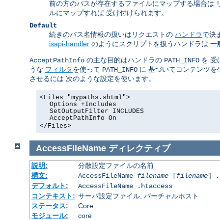
前の方のパスが存在するファイルにマップする場合は 
ルにマップすれば 受け付けられます。
Default
続きのパス名情報の扱いはリクエストの
ハンドラ
で決
isapi-handler
のようにスクリプトを扱うハンドラは 一
の主な目的はハンドラの
を 受
AcceptPathInfo
PATH_INFO
うな
フィルタ
を使って
に 基づいてコンテンツを
PATH_INFO
させるには 次のような設定を使います。
<Files "mypaths.shtml">
Options +Includes
SetOutputFilter INCLUDES
AcceptPathInfo On
</Files>
AccessFileName
ディレクティブ
説明:
分散設定ファイルの名前
構文:
AccessFileName
filename
[
filename
] .
デフォルト:
AccessFileName .htaccess
コンテキスト:
サーバ設定ファイル, バーチャルホスト
ステータス:
Core
モジュール:
core