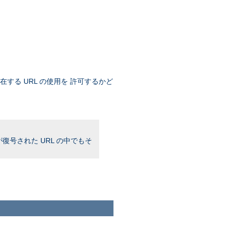
存在する URL の使用を 許可するかど
復号された URL の中でもそ