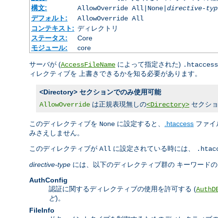
構文:
AllowOverride All|None|
directive-typ
デフォルト:
AllowOverride All
コンテキスト:
ディレクトリ
ステータス:
Core
モジュール:
core
サーバが (
によって指定された)
AccessFileName
.htaccess
ィレクティブを 上書きできるかを知る必要があります。
<Directory> セクションでのみ使用可能
は正規表現無しの
セクショ
AllowOverride
<Directory>
このディレクティブを
に設定すると、
.htaccess
ファイ
None
みさえしません。
このディレクティブが
に設定されている時には、
All
.htac
directive-type
には、以下のディレクティブ群の キーワード
AuthConfig
認証に関するディレクティブの使用を許可する (
AuthD
ど
)。
FileInfo