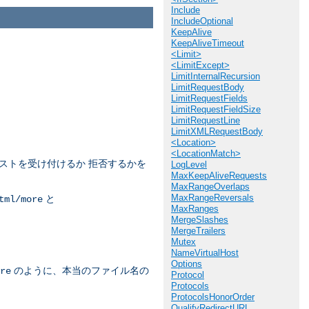
Include
IncludeOptional
KeepAlive
KeepAliveTimeout
<Limit>
<LimitExcept>
LimitInternalRecursion
LimitRequestBody
LimitRequestFields
LimitRequestFieldSize
LimitRequestLine
LimitXMLRequestBody
<Location>
<LocationMatch>
ストを受け付けるか 拒否するかを
LogLevel
MaxKeepAliveRequests
MaxRangeOverlaps
MaxRangeReversals
と
tml/more
MaxRanges
MergeSlashes
MergeTrailers
Mutex
NameVirtualHost
Options
のように、本当のファイル名の
re
Protocol
Protocols
ProtocolsHonorOrder
QualifyRedirectURL