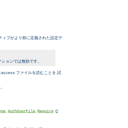
ティブがより前に定義された設定デ
クションでは無効です。
ファイルを読むことを 試
taccess
す。
,
,
な
ype
AuthUserFile
Require