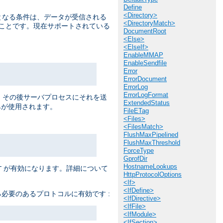
Define
<Directory>
提となる条件は、データが受信される
<DirectoryMatch>
うことです。現在サポートされている
DocumentRoot
<Else>
<ElseIf>
EnableMMAP
EnableSendfile
Error
ErrorDocument
ErrorLog
ErrorLogFormat
ると、 その後サーバプロセスにそれを送
ExtendedStatus
が使用されます。
FileETag
<Files>
<FilesMatch>
FlushMaxPipelined
FlushMaxThreshold
ForceType
GprofDir
HostnameLookups
が有効になります。詳細について
T
HttpProtocolOptions
<If>
<IfDefine>
必要のあるプロトコルに有効です :
<IfDirective>
<IfFile>
<IfModule>
<IfSection>