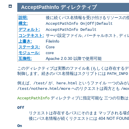
AcceptPathInfo
ディレクティブ
説明:
後に続くパス名情報を受け付けるリソースの
構文:
AcceptPathInfo On|Off|Default
デフォルト:
AcceptPathInfo Default
コンテキスト:
サーバ設定ファイル, バーチャルホスト, ディレクトリ
上書き:
FileInfo
ステータス:
Core
モジュール:
core
互換性:
Apache 2.0.30 以降で使用可能
このディレクティブは実際のファイル名 (もしくは存在するデ
制御します。続きのパス名情報はスクリプトには
PATH_INFO
例えば、
が、
というファイル 一つのみ
/test/
here.html
へのリクエストは両方とも
/test/nothere.html/more
/mo
ディレクティブに指定可能な 三つの引数は
AcceptPathInfo
Off
リクエストは存在するパスにそのまま マップされる場
後にパス名情報が続くリクエストには 404 NOT FOU
On