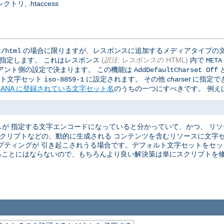
, .htaccess
の場合に限りますが、レスポンスに追加するメディアタイプの文
t/html
で指定します。 これはレスポンス
(
訳注:
レスポンスの HTML)
内で
META
アント側の設定で決まります。 この機能は
AddDefaultCharset Off
ォルト文字セット
に設定されます。 その他
charset
に指定で
iso-8859-1
IANA に登録されている文字セット名
のうちの一つにすべきです。 例えば
が 指定する文字エンコードになっていると分かっていて、かつ、 リ
 スクリプトなどの、動的に生成される コンテンツを含むリソースに文字
プティングが 引き起こされうる場合です。デフォルト文字セットをセット
ることにはならないので、もちろんより良い解決策は単にスクリプトを修正