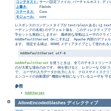
コンテキスト:
サーバ設定ファイル, バーチャルホスト, ディレクトリ
上書き:
FileInfo
ステータス:
Core
モジュール:
core
レスポンスのコンテントタイプが
あるいは
text/plain
tex
ーディングの名前) のデフォルト値を、このディレクティブ
字セットも無効にしますが、 最終的な挙動はユーザのクライ
にすれば、 Apache 内部のデフ
AddDefaultCharset On
ます。 指定する値は、MIME メディアタイプとして使われる
AddDefaultCharset utf-8
を使うときは、全てのテキストリソース
AddDefaultCharset
のが大変な場合のみです。 例を挙げると、レガシーな CGI
で、 ユーザの入力データが出力に入り、クロスサイトスクリ
エンコードの自動選択" 機能が有効になっているユーザを 守
参照
AddCharset
AllowEncodedSlashes
ディレクティブ