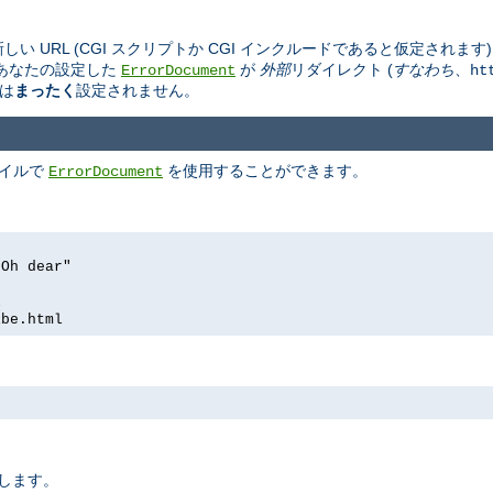
しい URL (CGI スクリプトか CGI インクルードであると仮定されま
あなたの設定した
が
外部
リダイレクト (
すなわち
、
ErrorDocument
ht
は
まったく
設定されません。
ァイルで
を使用することができます。
ErrorDocument
 Oh dear"
l
ibe.html
定します。