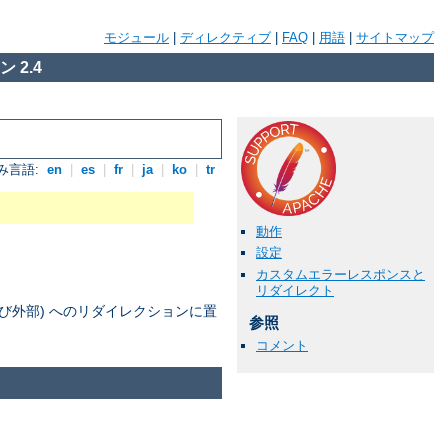
モジュール
|
ディレクティブ
|
FAQ
|
用語
|
サイトマップ
 2.4
み言語:
en
|
es
|
fr
|
ja
|
ko
|
tr
動作
設定
カスタムエラーレスポンスと
リダイレクト
部及び外部) へのリダイレクションに置
参照
コメント