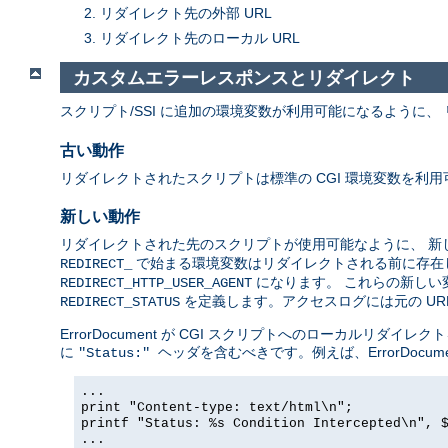
リダイレクト先の外部 URL
リダイレクト先のローカル URL
カスタムエラーレスポンスとリダイレクト
スクリプト/SSI に追加の環境変数が利用可能になるように、 リ
古い動作
リダイレクトされたスクリプトは標準の CGI 環境変数を利
新しい動作
リダイレクトされた先のスクリプトが使用可能なように、 
で始まる環境変数はリダイレクトされる前に存在し
REDIRECT_
になります。 これらの新しい変
REDIRECT_HTTP_USER_AGENT
を定義します。アクセスログには元の URL
REDIRECT_STATUS
ErrorDocument が CGI スクリプトへのローカル
に
ヘッダを含むべきです。例えば、ErrorDocu
"Status:"
...
print "Content-type: text/html\n";
printf "Status: %s Condition Intercepted\n", 
...