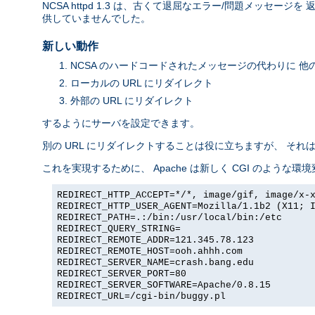
NCSA httpd 1.3 は、古くて退屈なエラー/問題メッ
供していませんでした。
新しい動作
NCSA のハードコードされたメッセージの代わりに 他
ローカルの URL にリダイレクト
外部の URL にリダイレクト
するようにサーバを設定できます。
別の URL にリダイレクトすることは役に立ちますが、 そ
これを実現するために、 Apache は新しく CGI のような環
REDIRECT_HTTP_ACCEPT=*/*, image/gif, image/x-
REDIRECT_HTTP_USER_AGENT=Mozilla/1.1b2 (X11; 
REDIRECT_PATH=.:/bin:/usr/local/bin:/etc
REDIRECT_QUERY_STRING=
REDIRECT_REMOTE_ADDR=121.345.78.123
REDIRECT_REMOTE_HOST=ooh.ahhh.com
REDIRECT_SERVER_NAME=crash.bang.edu
REDIRECT_SERVER_PORT=80
REDIRECT_SERVER_SOFTWARE=Apache/0.8.15
REDIRECT_URL=/cgi-bin/buggy.pl