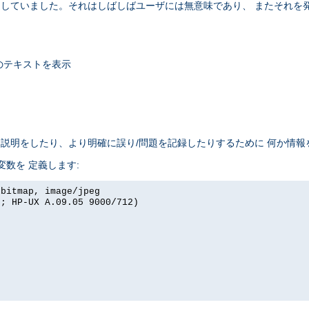
セージを 返していました。それはしばしばユーザには無意味であり、 またそ
のテキストを表示
れは説明をしたり、より明確に誤り/問題を記録したりするために 何か情
境変数を 定義します:
xbitmap, image/jpeg
I; HP-UX A.09.05 9000/712)