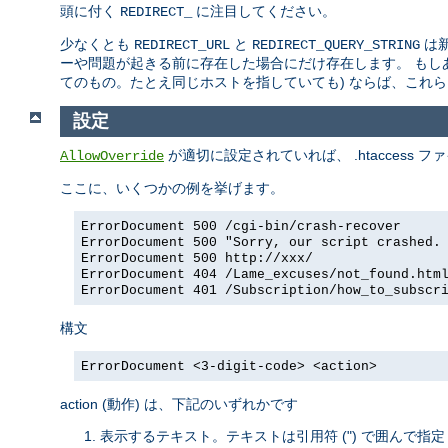
頭に付く
に注目してください。
REDIRECT_
少なくとも
と
は新
REDIRECT_URL
REDIRECT_QUERY_STRING
ーや問題が起きる前に存在した場合にだけ存在します。 もし
てのもの。たとえ同じホストを指していても) ならば、これら
設定
が適切に設定されていれば、 .htaccess フ
AllowOverride
ここに、いくつかの例を挙げます。
ErrorDocument 500 /cgi-bin/crash-recover
ErrorDocument 500 "Sorry, our script crashed.
ErrorDocument 500 http://xxx/
ErrorDocument 404 /Lame_excuses/not_found.htm
ErrorDocument 401 /Subscription/how_to_subscr
構文
ErrorDocument <3-digit-code> <action>
action (動作) は、下記のいずれかです
表示するテキスト。テキストは引用符 (") で囲んで指