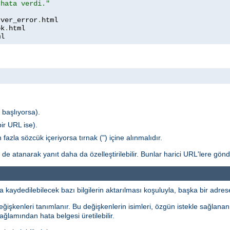
 hata verdi."
rver_error
.
ok
.
ml
e başlıyorsa).
ir URL ise).
fazla sözcük içeriyorsa tırnak (") içine alınmalıdır.
de atanarak yanıt daha da özelleştirilebilir. Bunlar harici URL'lere gön
dedilebilecek bazı bilgilerin aktarılması koşuluyla, başka bir adrese 
işkenleri tanımlanır. Bu değişkenlerin isimleri, özgün istekle sağlanan
ağlamından hata belgesi üretilebilir.