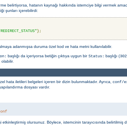
rme belirtiyorsa, hatanın kaynağı hakkında istemciye bilgi vermek amacıy
ği şunları içerebilirdi:
"REDIRECT_STATUS"
};
 almaya adanmışsa duruma özel kod ve hata metni kullanılabilir.
başlığı da içeriyorsa betiğin çıktıya uygun bir
başlığı (
on:
Status:
302
olabilir.
ata iletileri belgeleri içeren bir dizin bulunmaktadır. Ayrıca,
conf/e
r yapılandırma dosyası vardır.
conf
 etkinleştirmiş olursunuz. Böylece, istemcinin tarayıcısında belirtilmiş di