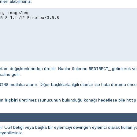
eri alabilirsiniz.
eg, image/png
.5.8-1.fc12 Firefox/3.5.8
tam değişkenlerinden üretilir. Bunlar önlerine
getirilerek ye
REDIRECT_
aline gelir.
mutlaka atanır. Diğer başlıklarla ilgili olanlar ise hata durumu önc
RING
rın
hiçbiri
üretilmez (sunucunun bulunduğu konağı hedeflese bile
http
 bir CGI betiği veya başka bir eylemciyi devingen eylemci olarak kullanıyo
yebilirsiniz.