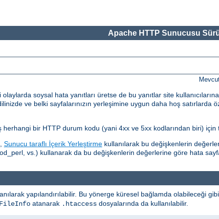
Apache HTTP Sunucusu Sürü
Mevcut
ylarda soysal hata yanıtları üretse de bu yanıtlar site kullanıcılarına
dilinizde ve belki sayfalarınızın yerleşimine uygun daha hoş satırlarda ö
ış herhangi bir HTTP durum kodu (yani 4xx ve 5xx kodlarından biri) için t
i,
Sunucu taraflı İçerik Yerleştirme
kullanılarak bu değişkenlerin değerlerin
perl, vs.) kullanarak da bu değişkenlerin değerlerine göre hata sayfala
anılarak yapılandırılabilir. Bu yönerge küresel bağlamda olabileceği gib
atanarak
dosyalarında da kullanılabilir.
FileInfo
.htaccess