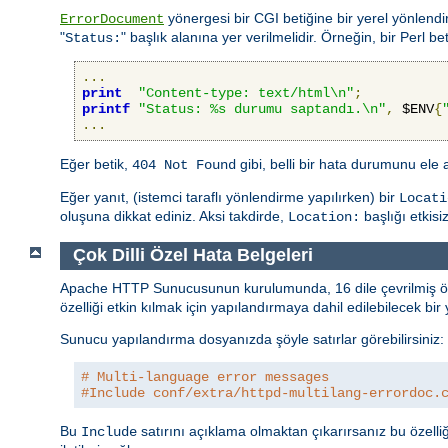
yönergesi bir CGI betiğine bir yerel yönlendi
ErrorDocument
"
" başlık alanına yer verilmelidir. Örneğin, bir Perl beti
Status:
...
print
"Content-type: text/html\n"
;
printf
"Status: %s durumu saptandı.\n"
,
 $ENV
{
...
Eğer betik,
gibi, belli bir hata durumunu ele
404 Not Found
Eğer yanıt, (istemci taraflı yönlendirme yapılırken) bir
Locati
oluşuna dikkat ediniz. Aksi takdirde,
başlığı etkisiz 
Location:
Çok Dilli Özel Hata Belgeleri
Apache HTTP Sunucusunun kurulumunda, 16 dile çevrilmiş özel h
özelliği etkin kılmak için yapılandırmaya dahil edilebilecek bi
Sunucu yapılandırma dosyanızda şöyle satırlar görebilirsiniz:
# Multi-language error messages
#Include conf/extra/httpd-multilang-errordoc.
Bu
satırını açıklama olmaktan çıkarırsanız bu özelliği
Include