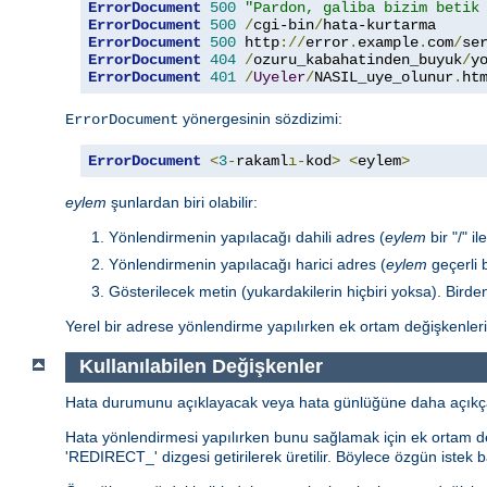
ErrorDocument
500
"Pardon, galiba bizim betik
ErrorDocument
500
/
cgi-bin
/
ErrorDocument
500
 http
://
error
.
example
.
com
/
se
ErrorDocument
404
/
ozuru_kabahatinden_buyuk
/
y
ErrorDocument
401
/
Uyeler
/
NASIL_uye_olunur
.
ht
yönergesinin sözdizimi:
ErrorDocument
ErrorDocument
<
3
-
rakaml
ı-
kod
>
<
eylem
>
eylem
şunlardan biri olabilir:
Yönlendirmenin yapılacağı dahili adres (
eylem
bir "/" il
Yönlendirmenin yapılacağı harici adres (
eylem
geçerli b
Gösterilecek metin (yukardakilerin hiçbiri yoksa). Birden 
Yerel bir adrese yönlendirme yapılırken ek ortam değişkenleri 
Kullanılabilen Değişkenler
Hata durumunu açıklayacak veya hata günlüğüne daha açıkça kay
Hata yönlendirmesi yapılırken bunu sağlamak için ek ortam değ
'REDIRECT_' dizgesi getirilerek üretilir. Böylece özgün istek b