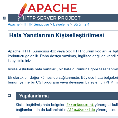
Apache
>
HTTP Sunucusu
>
Belgeleme
>
Sürüm 2.4
Hata Yanıtlarının Kişiselleştirilmesi
Apache HTTP Sunucusu 4xx veya 5xx HTTP durum kodları ile ilgili ola
korkutucu gelebilir. Daha dostça yazılmış, İngilizce değil de kendi 
isteyebilirsiniz.
Kişiselleştirilmiş hata yanıtları, bir hata durumuna göre tasarlanm
Ek olarak bir değer kümesi de sağlanmıştır. Böylece hata belgeler
bunun yerine bir CGI programı veya devingen bir eylemci (PHP, mod_
Yapılandırma
Kişiselleştirilmiş hata belgeleri
yönergesi kull
ErrorDocument
bağlamlarında da kullanılabilir.
yönergesine
AllowOverride