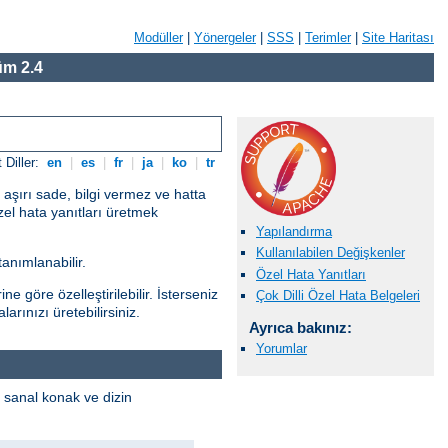
Modüller
|
Yönergeler
|
SSS
|
Terimler
|
Site Haritası
m 2.4
 Diller:
en
|
es
|
fr
|
ja
|
ko
|
tr
 aşırı sade, bilgi vermez ve hatta
zel hata yanıtları üretmek
Yapılandırma
Kullanılabilen Değişkenler
anımlanabilir.
Özel Hata Yanıtları
e göre özelleştirilebilir. İsterseniz
Çok Dilli Özel Hata Belgeleri
rınızı üretebilirsiniz.
Ayrıca bakınız:
Yorumlar
i sanal konak ve dizin