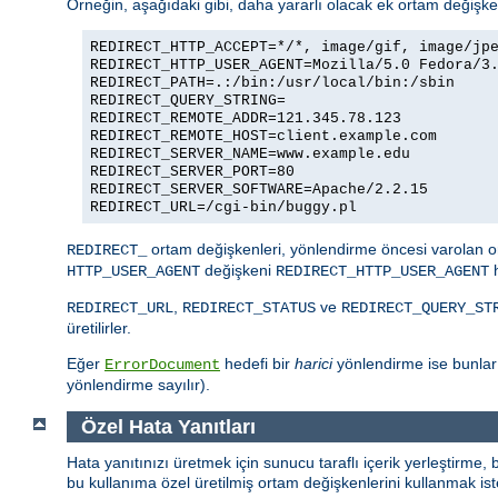
Örneğin, aşağıdaki gibi, daha yararlı olacak ek ortam değişkenl
REDIRECT_HTTP_ACCEPT=*/*, image/gif, image/jp
REDIRECT_HTTP_USER_AGENT=Mozilla/5.0 Fedora/3
REDIRECT_PATH=.:/bin:/usr/local/bin:/sbin
REDIRECT_QUERY_STRING=
REDIRECT_REMOTE_ADDR=121.345.78.123
REDIRECT_REMOTE_HOST=client.example.com
REDIRECT_SERVER_NAME=www.example.edu
REDIRECT_SERVER_PORT=80
REDIRECT_SERVER_SOFTWARE=Apache/2.2.15
REDIRECT_URL=/cgi-bin/buggy.pl
ortam değişkenleri, yönlendirme öncesi varolan or
REDIRECT_
değişkeni
h
HTTP_USER_AGENT
REDIRECT_HTTP_USER_AGENT
,
ve
REDIRECT_URL
REDIRECT_STATUS
REDIRECT_QUERY_ST
üretilirler.
Eğer
hedefi bir
harici
yönlendirme ise bunla
ErrorDocument
yönlendirme sayılır).
Özel Hata Yanıtları
Hata yanıtınızı üretmek için sunucu taraflı içerik yerleştirme,
bu kullanıma özel üretilmiş ortam değişkenlerini kullanmak iste