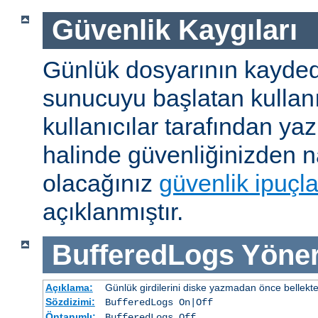
Güvenlik Kaygıları
Günlük dosyarının kaydedi
sunucuyu başlatan kullanı
kullanıcılar tarafından yaz
halinde güvenliğinizden n
olacağınız
güvenlik ipuçla
açıklanmıştır.
BufferedLogs
Yöner
Açıklama:
Günlük girdilerini diske yazmadan önce bellekt
Sözdizimi:
BufferedLogs On|Off
Öntanımlı:
BufferedLogs Off