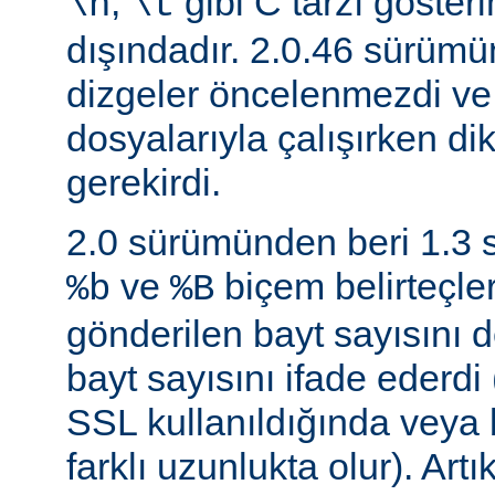
,
gibi C tarzı gösteri
\n
\t
dışındadır. 2.0.46 sürüm
dizgeler öncelenmezdi v
dosyalarıyla çalışırken di
gerekirdi.
2.0 sürümünden beri 1.3
ve
biçem belirteçler
%b
%B
gönderilen bayt sayısını d
bayt sayısını ifade ederdi 
SSL kullanıldığında veya
farklı uzunlukta olur). Art