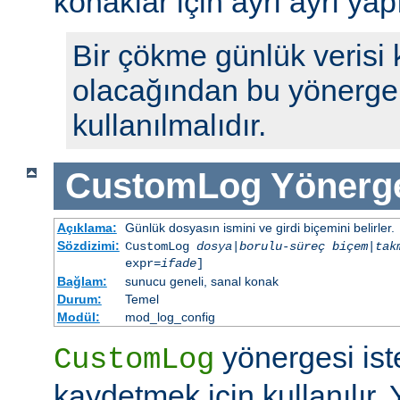
konaklar için ayrı ayrı yap
Bir çökme günlük verisi
olacağından bu yönerge 
kullanılmalıdır.
CustomLog
Yönerg
Açıklama:
Günlük dosyasın ismini ve girdi biçemini belirler.
Sözdizimi:
CustomLog
dosya
|
borulu-süreç
biçem
|
tak
expr=
ifade
]
Bağlam:
sunucu geneli, sanal konak
Durum:
Temel
Modül:
mod_log_config
yönergesi ist
CustomLog
kaydetmek için kullanılır. 