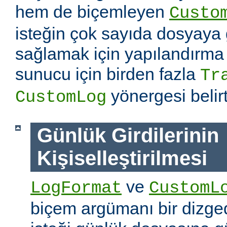
hem de biçemleyen
Custo
isteğin çok sayıda dosyaya
sağlamak için yapılandırma
sunucu için birden fazla
Tr
yönergesi belirti
CustomLog
Günlük Girdilerinin
Kişiselleştirilmesi
ve
LogFormat
CustomL
biçem argümanı bir dizged