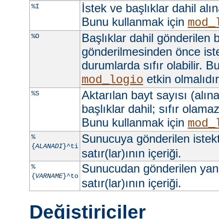
İstek ve başlıklar dahil alı
%I
Bunu kullanmak için
mod_
Başlıklar dahil gönderilen b
%O
gönderilmesinden önce iste
durumlarda sıfır olabilir. 
etkin olmalıdır
mod_logio
Aktarılan bayt sayısı (alına
%S
başlıklar dahil; sıfır olama
Bunu kullanmak için
mod_
Sunucuya gönderilen istek
%
{
ALANADI
}^ti
satır(lar)ının içeriği.
Sunucudan gönderilen yan
%
{
VARNAME
}^to
satır(lar)ının içeriği.
Değiştiriciler