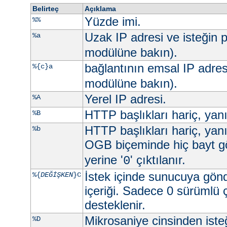
Belirteç
Açıklama
Yüzde imi.
%%
Uzak IP adresi ve isteğin p
%a
modülüne bakın).
bağlantının emsal IP adres
%{c}a
modülüne bakın).
Yerel IP adresi.
%A
HTTP başlıkları hariç, yan
%B
HTTP başlıkları hariç, yan
%b
OGB biçeminde hiç bayt g
yerine '
' çıktılanır.
0
İstek içinde sunucuya gön
%{
DEĞİŞKEN
}C
içeriği. Sadece 0 sürümlü 
desteklenir.
Mikrosaniye cinsinden ist
%D