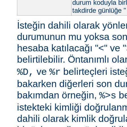
durum koduyla birl
takdirde günlüğe "
İsteğin dahili olarak yön
durumunun mu yoksa so
hesaba katılacağı "<" ve ">"
belirtilebilir. Öntanımlı ol
ve
belirteçleri is
%D,
%r
bakarken diğerleri son d
bakımdan örneğin,
be
%>s
istekteki kimliği doğrulanm
dahili olarak kimlik doğ