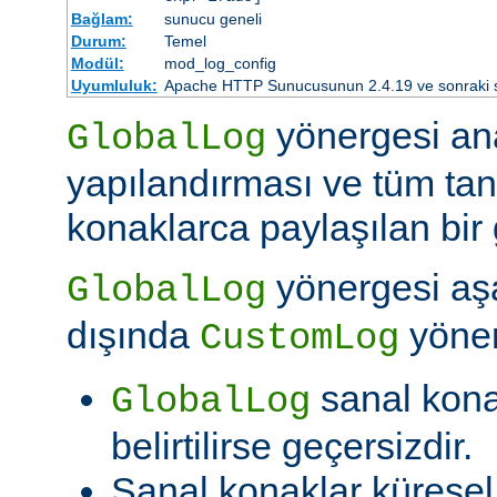
Bağlam:
sunucu geneli
Durum:
Temel
Modül:
mod_log_config
Uyumluluk:
Apache HTTP Sunucusunun 2.4.19 ve sonraki sür
yönergesi an
GlobalLog
yapılandırması ve tüm tan
konaklarca paylaşılan bir 
yönergesi aşa
GlobalLog
dışında
yöner
CustomLog
sanal kon
GlobalLog
belirtilirse geçersizdir.
Sanal konaklar kürese