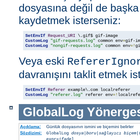
dosyasına değil de başka
kaydetmek isterseniz:
SetEnvIf
Request_URI
CustomLog
"gif-requests.log"
 common env
=
CustomLog
"nongif-requests.log"
 common env
=!
g
Veya eski
RefererIgno
davranışını taklit etmek is
SetEnvIf
Referer
CustomLog
"referer.log"
 referer env
=!
localref
GlobalLog
Yönerge
Açıklama:
Günlük dosyasının ismini ve biçemini belirler
Sözdizimi:
GlobalLog
dosya
|
boru
|
sağlayıcı
biçem
|
expr=
ifade
]