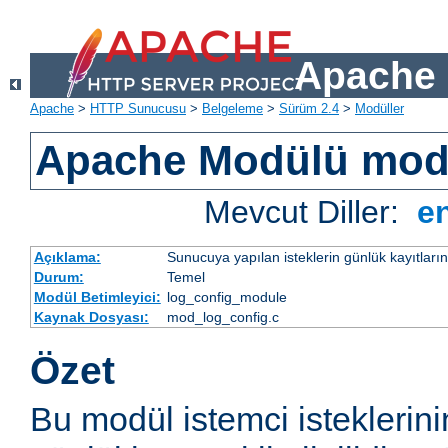
Apache 
Apache
>
HTTP Sunucusu
>
Belgeleme
>
Sürüm 2.4
>
Modüller
Apache Modülü mod
Mevcut Diller:
e
Açıklama:
Sunucuya yapılan isteklerin günlük kayıtların
Durum:
Temel
Modül Betimleyici:
log_config_module
Kaynak Dosyası:
mod_log_config.c
Özet
Bu modül istemci isteklerin