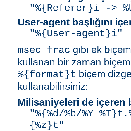
"%{Referer}i -> %
User-agent başlığını iç
"%{User-agent}i"
gibi ek biçem 
msec_frac
kullanan bir zaman biçemi
biçem dizge
%{format}t
kullanabilirsiniz:
Milisaniyeleri de içere
"%{%d/%b/%Y %T}t.
{%z}t"