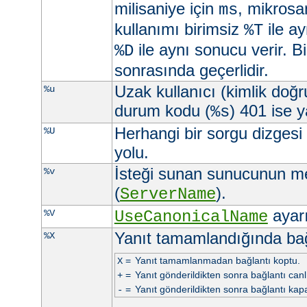
milisaniye için
, mikrosa
ms
kullanımı birimsiz
ile ay
%T
ile aynı sonucu verir. Bi
%D
sonrasında geçerlidir.
Uzak kullanıcı (kimlik doğ
%u
durum kodu (
) 401 ise ya
%s
Herhangi bir sorgu dizgesi
%U
yolu.
İsteği sunan sunucunun m
%v
(
).
ServerName
ayarı 
%V
UseCanonicalName
Yanıt tamamlandığında ba
%X
=
Yanıt tamamlanmadan bağlantı koptu.
X
=
Yanıt gönderildikten sonra bağlantı canlı 
+
=
Yanıt gönderildikten sonra bağlantı kapa
-