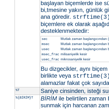
başlayan biçemlerde ise sü
bi,tmesine yakın, günlük gi
ana göredir.
strftime(3
biçemlere ek olarak aşağıd
desteklenmektedir:
Mutlak zaman başlangıcından (
sec
Mutlak zaman başlangıcından be
msec
Mutlak zaman başlangıcından b
usec
milisaniyelik kesir
msec_frac
mikrosaniyelik kesir
usec_frac
Bu dizgecikler, aynı biçem d
birlikte veya
strftime(3
alamazlar fakat çok sayıd
Saniye cinsinden, isteği 
%T
BİRİM
ile belirtilen zaman 
%{
BİRİM
}T
sunmak için harcanan zama