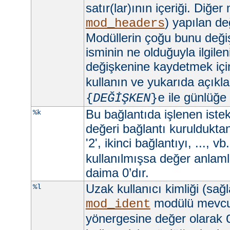
satır(lar)ının içeriği. Diğer
) yapılan değ
mod_headers
Modüllerin çoğu bunu değişt
isminin ne olduğuyla ilgilen
değişkenine kaydetmek iç
kullanın ve yukarıda açıkla
ile günlüğe
{
DEĞİŞKEN
}e
Bu bağlantıda işlenen istekl
%k
değeri bağlantı kurulduktan 
'2', ikinci bağlantıyı, ..., vb
kullanılmışsa değer anlamlı
daima 0’dır.
Uzak kullanıcı kimliği (sağ
%l
modülü mevc
mod_ident
yönergesine değer olarak