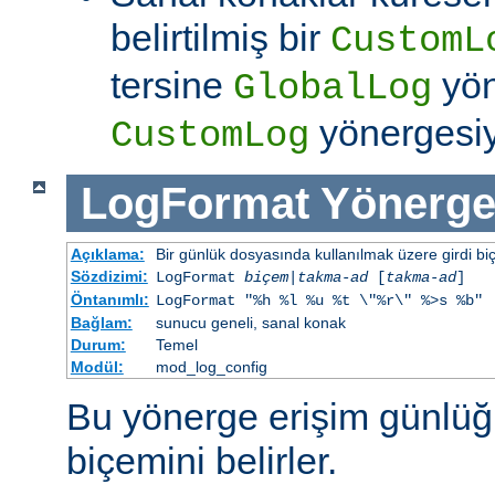
belirtilmiş bir
CustomL
tersine
yön
GlobalLog
yönergesiym
CustomLog
LogFormat
Yönerge
Açıklama:
Bir günlük dosyasında kullanılmak üzere girdi bi
Sözdizimi:
LogFormat
biçem
|
takma-ad
[
takma-ad
]
Öntanımlı:
LogFormat "%h %l %u %t \"%r\" %>s %b"
Bağlam:
sunucu geneli, sanal konak
Durum:
Temel
Modül:
mod_log_config
Bu yönerge erişim günlüğ
biçemini belirler.