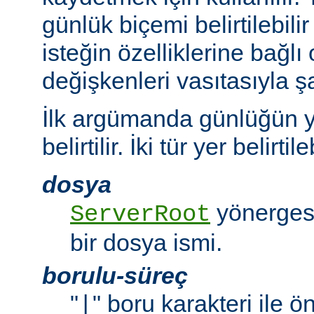
günlük biçemi belirtilebili
isteğin özelliklerine bağlı
değişkenleri vasıtasıyla şar
İlk argümanda günlüğün y
belirtilir. İki tür yer belirtileb
dosya
yönergesi
ServerRoot
bir dosya ismi.
borulu-süreç
"
" boru karakteri ile 
|