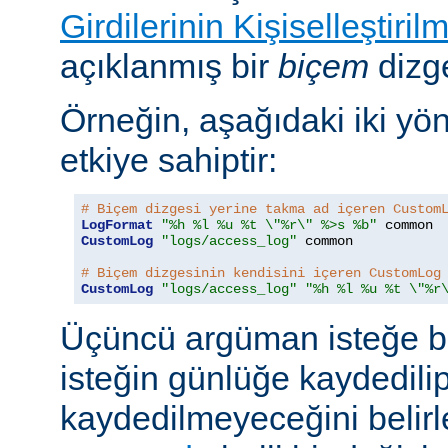
Girdilerinin Kişiselleştiril
açıklanmış bir
biçem
dizge
Örneğin, aşağıdaki iki yö
etkiye sahiptir:
# Biçem dizgesi yerine takma ad içeren Custom
LogFormat
"%h %l %u %t \"%r\" %>s %b"
CustomLog
"logs/access_log"
 common

# Biçem dizgesinin kendisini içeren CustomLog
CustomLog
"logs/access_log"
"%h %l %u %t \"%r
Üçüncü argüman isteğe bağ
isteğin günlüğe kaydedili
kaydedilmeyeceğini belirl