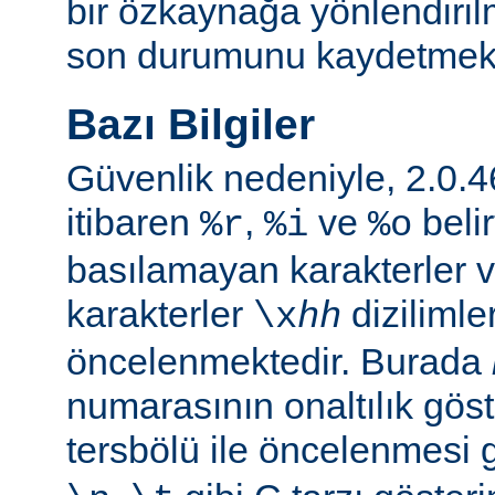
bir özkaynağa yönlendiril
son durumunu kaydetmekte 
Bazı Bilgiler
Güvenlik nedeniyle, 2.0
itibaren
,
ve
belir
%r
%i
%o
basılamayan karakterler v
karakterler
dizilimle
\x
hh
öncelenmektedir. Burada
numarasının onaltılık göste
tersbölü ile öncelenmesi