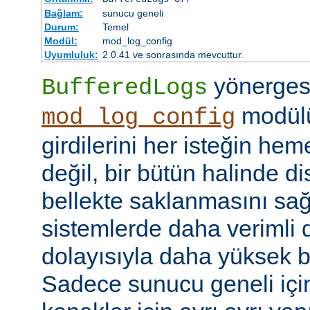
Bağlam:
sunucu geneli
Durum:
Temel
Modül:
mod_log_config
Uyumluluk:
2.0.41 ve sonrasında mevcuttur.
yönerges
BufferedLogs
modülü
mod_log_config
girdilerini her isteğin he
değil, bir bütün halinde d
bellekte saklanmasını sağ
sistemlerde daha verimli d
dolayısıyla daha yüksek b
Sadece sunucu geneli için b