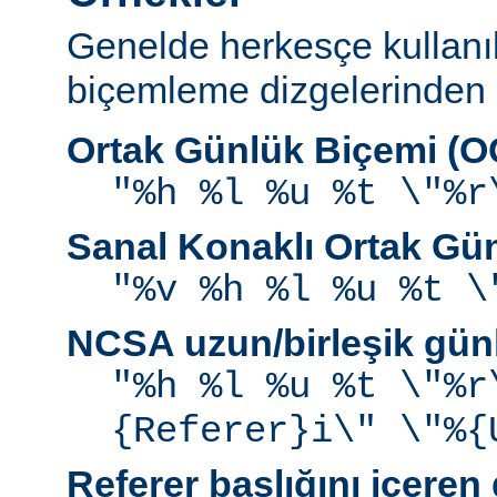
Genelde herkesçe kullanı
biçemleme dizgelerinden b
Ortak Günlük Biçemi (
"%h %l %u %t \"%r
Sanal Konaklı Ortak Gü
"%v %h %l %u %t \
NCSA uzun/birleşik gün
"%h %l %u %t \"%r
{Referer}i\" \"%{
Referer başlığını içeren