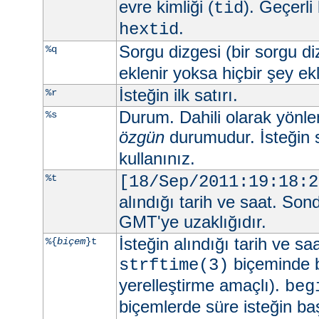
evre kimliği (
). Geçerli
tid
.
hextid
Sorgu dizgesi (bir sorgu d
%q
eklenir yoksa hiçbir şey e
İsteğin ilk satırı.
%r
Durum. Dahili olarak yönlend
%s
özgün
durumudur. İsteğin 
kullanınız.
%t
[18/Sep/2011:19:18:2
alındığı tarih ve saat. Son
GMT'ye uzaklığıdır.
İsteğin alındığı tarih ve sa
%{
biçem
}t
biçeminde be
strftime(3)
yerelleştirme amaçlı).
beg
biçemlerde süre isteğin ba