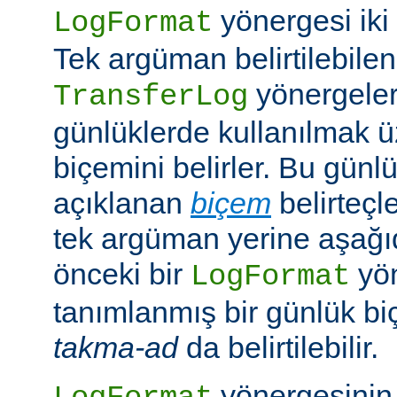
yönergesi iki ş
LogFormat
Tek argüman belirtilebile
yönergeleri
TransferLog
günlüklerde kullanılmak 
biçemini belirler. Bu günl
açıklanan
biçem
belirteçl
tek argüman yerine aşağıd
önceki bir
yö
LogFormat
tanımlanmış bir günlük bi
takma-ad
da belirtilebilir.
yönergesinin 