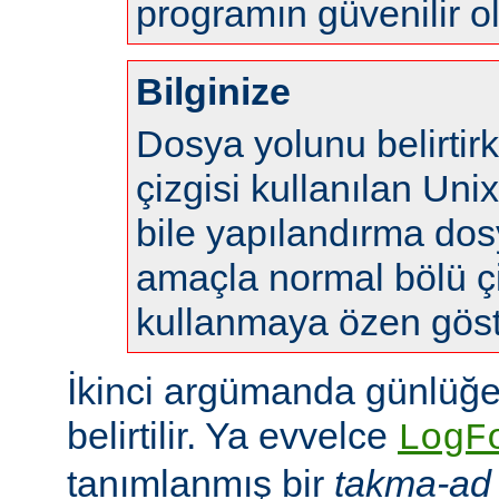
programın güvenilir o
Bilginize
Dosya yolunu belirtir
çizgisi kullanılan Uni
bile yapılandırma do
amaçla normal bölü çi
kullanmaya özen göste
İkinci argümanda günlüğe
belirtilir. Ya evvelce
LogF
tanımlanmış bir
takma-ad