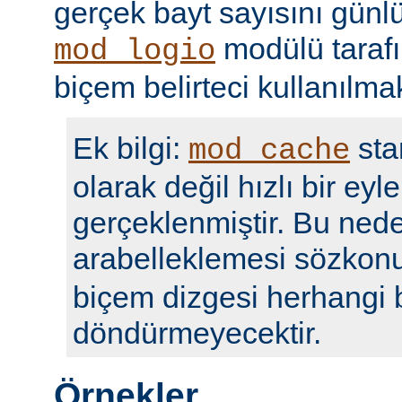
gerçek bayt sayısını günl
modülü taraf
mod_logio
biçem belirteci kullanılmak
Ek bilgi:
sta
mod_cache
olarak değil hızlı bir eyl
gerçeklenmiştir. Bu nede
arabelleklemesi sözko
biçem dizgesi herhangi b
döndürmeyecektir.
Örnekler