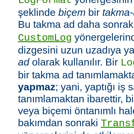
LogFormat
şeklinde
biçem
bir
takma-
Bu takma ad daha sonrak
yönergelerin
CustomLog
dizgesini uzun uzadıya 
ad
olarak kullanılır. Bir
Lo
bir takma ad tanımlamak
yapmaz
; yani, yaptığı iş
tanımlamaktan ibarettir, 
veya biçemi öntanımlı hal
bakımdan sonraki
Trans