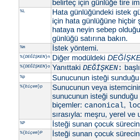
belirteç için günlüğe tire imi
Hata günlüğündeki istek gü
%L
için hata günlüğüne hiçbir
hataya neyin sebep olduğun
günlüğü satırına bakın.
İstek yöntemi.
%m
Diğer modüldeki
DEĞİŞK
%{
DEĞİŞKEN
}n
Yanıttaki
başlık
%{
DEĞİŞKEN
}o
DEĞİŞKEN
:
Sunucunun isteği sunduğu
%p
Sunucunun veya istemcini
%{
biçem
}p
sunucunun isteği sunduğu 
biçemler:
,
canonical
lo
sırasıyla: meşru, yerel ve 
İsteği sunan çocuk sürecin 
%P
İsteği sunan çocuk sürecin 
%{
biçem
}P