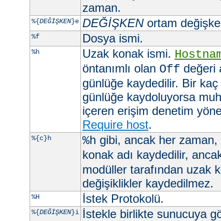
zaman.
DEĞİŞKEN
ortam değişkeni
%{
DEĞİŞKEN
}e
Dosya ismi.
%f
Uzak konak ismi.
%h
Hostna
öntanımlı olan
değeri 
Off
günlüğe kaydedilir. Bir kaç
günlüğe kaydoluyorsa muht
içeren erişim denetim yöner
Require host
.
gibi, ancak her zaman,
%{c}h
%h
konak adı kaydedilir, anca
modüller tarafından uzak 
değişiklikler kaydedilmez.
İstek Protokolü.
%H
İstekle birlikte sunucuya 
%{
DEĞİŞKEN
}i