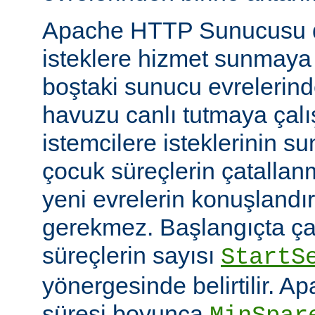
Apache HTTP Sunucusu d
isteklere hizmet sunmaya
boştaki sunucu evrelerind
havuzu canlı tutmaya çalış
istemcilere isteklerinin su
çocuk süreçlerin çatallanm
yeni evrelerin konuşlandı
gerekmez. Başlangıçta çal
süreçlerin sayısı
StartS
yönergesinde belirtilir. A
süresi boyunca