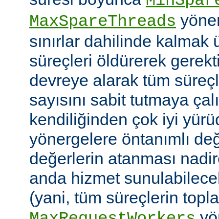
MinSpar
yönerg
MaxSpareThreads
sınırlar dahilinde kalmak 
süreçleri öldürerek gerekt
devreye alarak tüm süreçl
sayısını sabit tutmaya çalı
kendiliğinden çok iyi yü
yönergelere öntanımlı değ
değerlerin atanması nadire
anda hizmet sunulabilecek
(yani, tüm süreçlerin topl
yön
MaxRequestWorkers