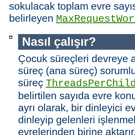
sokulacak toplam evre sayıs
belirleyen
MaxRequestWor
Nasıl çalışır?
Çocuk süreçleri devreye a
süreç (ana süreç) soruml
süreç
ThreadsPerChil
belirtilen sayıda evre kon
ayrı olarak, bir dinleyici e
dinleyip gelenleri işlenm
evrelerinden birine aktarır