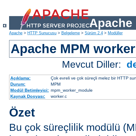
Apache 
Apache
>
HTTP Sunucusu
>
Belgeleme
>
Sürüm 2.4
>
Modüller
Apache MPM worker
Mevcut Diller:
d
Açıklama:
Çok evreli ve çok süreçli melez bir HTTP sun
Durum:
MPM
Modül Betimleyici:
mpm_worker_module
Kaynak Dosyası:
worker.c
Özet
Bu çok süreçlilik modülü (