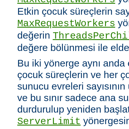
Etkin çocuk süreçlerin say
yö
MaxRequestWorkers
değerin
ThreadsPerChi
değere bölünmesi ile elde 
Bu iki yönerge aynı anda 
çocuk süreçlerin ve her ç
sunucu evreleri sayısının ü
ve bu sınır sadece ana 
durdurulup yeniden başlatıl
yönergesin
ServerLimit