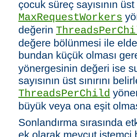
çocuk süreç sayısının üst 
yö
MaxRequestWorkers
değerin
ThreadsPerChi
değere bölünmesi ile elde
bundan küçük olması gere
yönergesinin değeri ise s
sayısının üst sınırını belir
yöner
ThreadsPerChild
büyük veya ona eşit olmas
Sonlandırma sırasında et
ek olarak mevcut istemci b