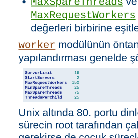
ve
MaxSpareThreads
MaxRequestWorkers
değerleri birbirine eşitle
modülünün öntanı
worker
yapılandırması genelde şö
ServerLimit
16
StartServers
2
MaxRequestWorkers
150
MinSpareThreads
25
MaxSpareThreads
75
ThreadsPerChild
25
Unix altında 80. portu din
sürecin root tarafından çal
gerekirse de çocuk süreçl